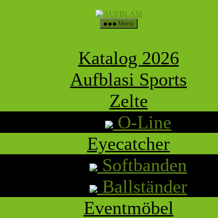
AUFBLASI
Menü
Katalog 2026
Aufblasi Sports
Zelte
O-Line
Eyecatcher
Softbanden
Ballständer
Eventmöbel