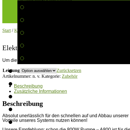
Impressum
Datenschutz
FAQ
AGB
Start
/
Konstantdruck Werbeträger
/
Zubehör
/ Elektrische Pumpe
Elektrische Pumpe
Um die aktuellen Preise einsehen zu können, benötigen sie e
Leistung
Zurücksetzen
Artikelnummer:
n. v.
Kategorie:
Zubehör
Beschreibung
Zusätzliche Informationen
Beschreibung
Absolut unerlässlich für den schnellen auf und Abbau unsere
Vorteile unseres Systems nutzen können!
Unsere Empfehlung: schon die 800W Pumpe – A800 ist für d