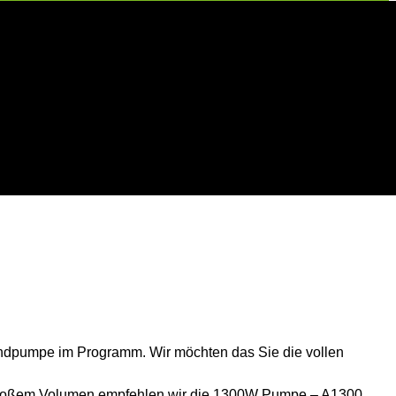
ein individuelles Angebot.
Handpumpe im Programm. Wir möchten das Sie die vollen
 großem Volumen empfehlen wir die 1300W Pumpe – A1300.