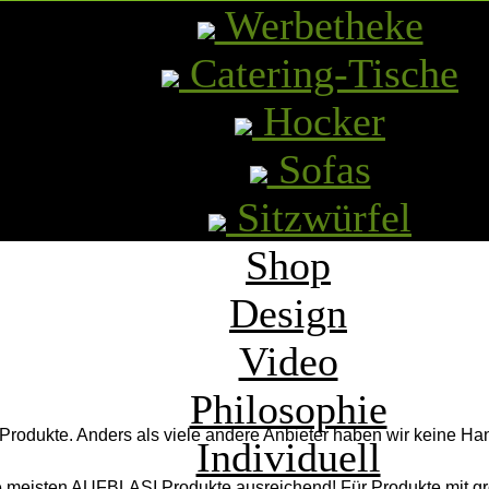
Werbetheke
Catering-Tische
Hocker
Sofas
Sitzwürfel
in Kundenkonto. Btte wenden Sie sich an:
info@aufblasi.de
für 
Shop
Design
Video
Philosophie
r Produkte. Anders als viele andere Anbieter haben wir keine 
Individuell
ie meisten AUFBLASI Produkte ausreichend! Für Produkte mit