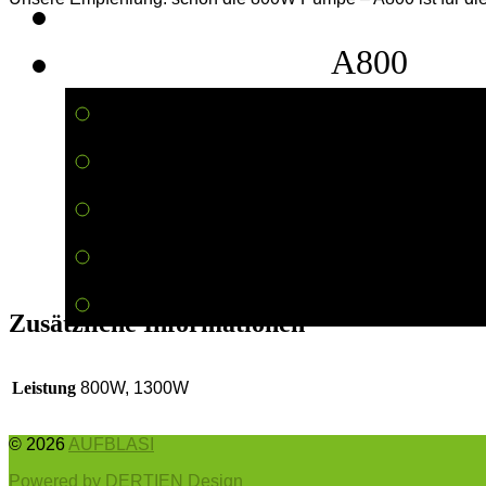
A800
800W Pumpe
Universal-Bajionett Anschluss
für alle AUFBLASI Produkte
Druckanschluss
Sauganschluss zum schnellen A
90 €
Zusätzliche Informationen
Leistung
800W, 1300W
© 2026
AUFBLASI
Powered by DERTIEN Design