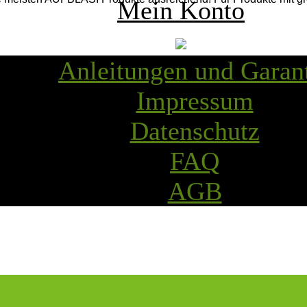
Mein Konto
Anleitungen und Garan
Impressum
Datenschutz
bbau
Sau
FAQ
AGB