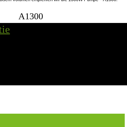
A1300
tie
1300W Pumpe
Universal-Bajionett Anschluss
für alle AUFBLASI Produkte
Druckanschluss
ganschluss zum schnellen Abbau
110 €